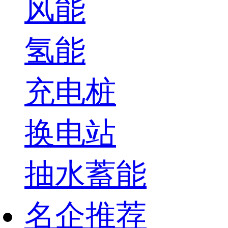
风能
氢能
充电桩
换电站
抽水蓄能
名企推荐