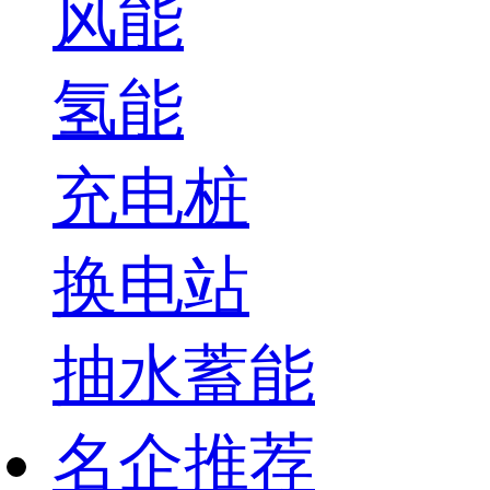
风能
氢能
充电桩
换电站
抽水蓄能
名企推荐