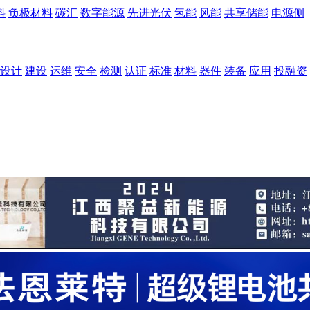
料
负极材料
碳汇
数字能源
先进光伏
氢能
风能
共享储能
电源侧
设计
建设
运维
安全
检测
认证
标准
材料
器件
装备
应用
投融资