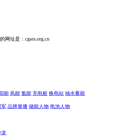
：cgses.org.cn
阳能
风能
氢能
充电桩
换电站
抽水蓄能
冠军
品牌展播
储能人物
电池人物
沙龙