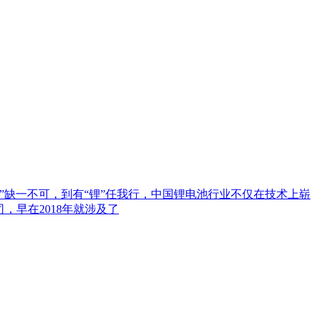
缺一不可，到有“锂”任我行，中国锂电池行业不仅在技术上崭
早在2018年就涉及了