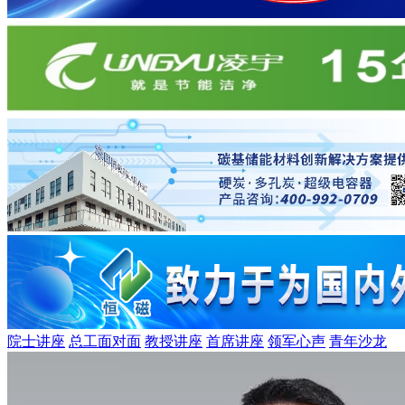
院士讲座
总工面对面
教授讲座
首席讲座
领军心声
青年沙龙