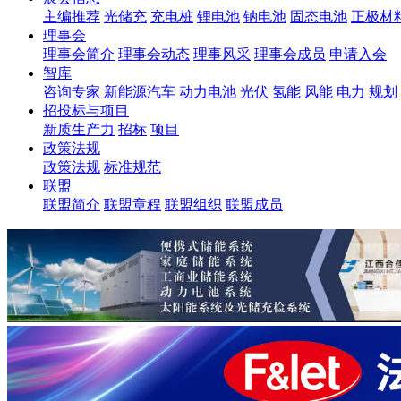
主编推荐
光储充
充电桩
锂电池
钠电池
固态电池
正极材
理事会
理事会简介
理事会动态
理事风采
理事会成员
申请入会
智库
咨询专家
新能源汽车
动力电池
光伏
氢能
风能
电力
规划
招投标与项目
新质生产力
招标
项目
政策法规
政策法规
标准规范
联盟
联盟简介
联盟章程
联盟组织
联盟成员