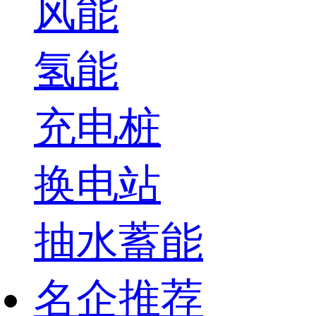
风能
氢能
充电桩
换电站
抽水蓄能
名企推荐