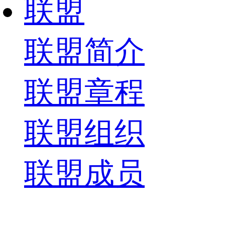
联盟
联盟简介
联盟章程
联盟组织
联盟成员