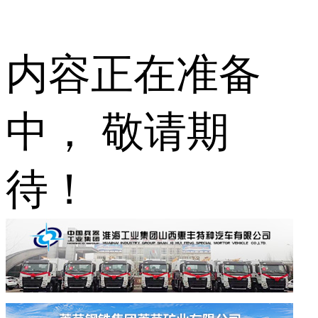
内容正在准备
中， 敬请期
待！