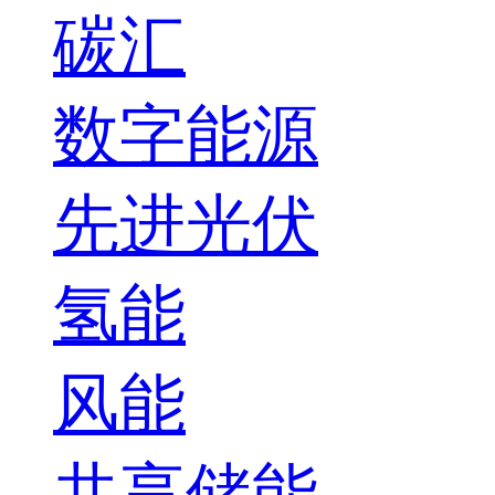
碳汇
数字能源
先进光伏
氢能
风能
共享储能