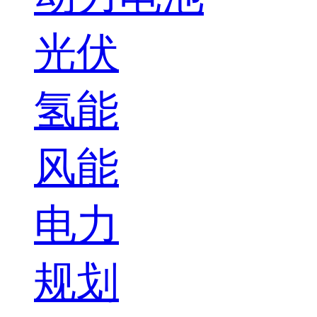
光伏
氢能
风能
电力
规划