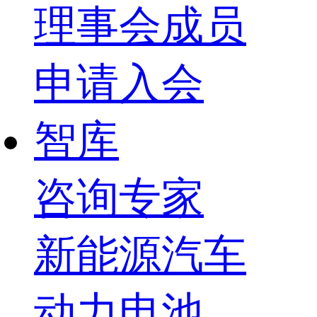
理事会成员
申请入会
智库
咨询专家
新能源汽车
动力电池