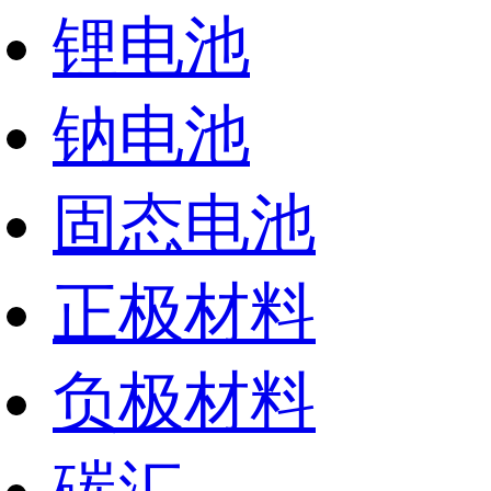
锂电池
钠电池
固态电池
正极材料
负极材料