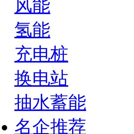
风能
氢能
充电桩
换电站
抽水蓄能
名企推荐