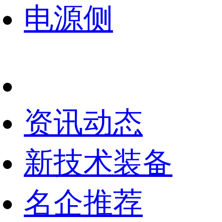
电源侧
资讯动态
新技术装备
名企推荐