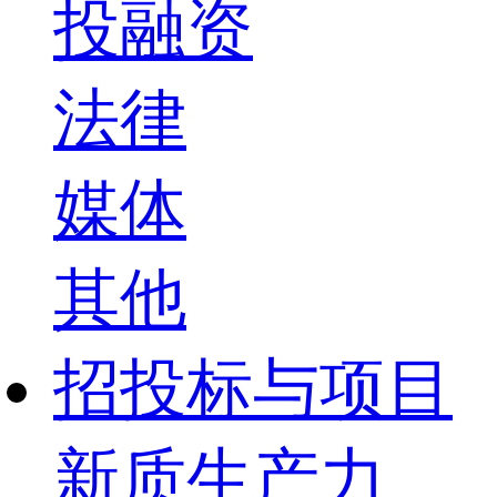
投融资
法律
媒体
其他
招投标与项目
新质生产力