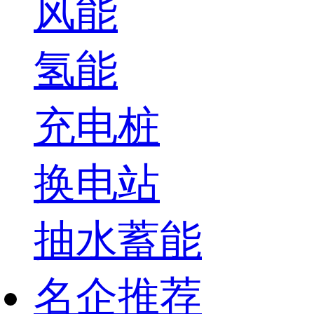
风能
氢能
充电桩
换电站
抽水蓄能
名企推荐