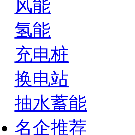
风能
氢能
充电桩
换电站
抽水蓄能
名企推荐