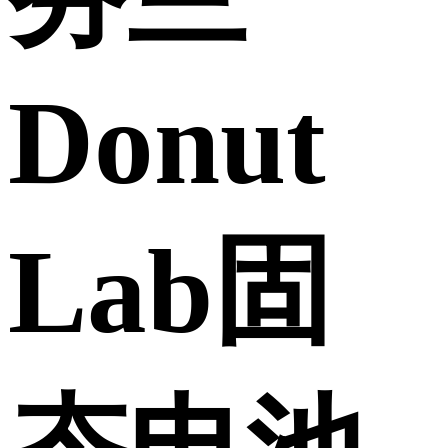
Donut
Lab固