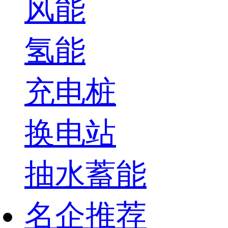
风能
氢能
充电桩
换电站
抽水蓄能
名企推荐