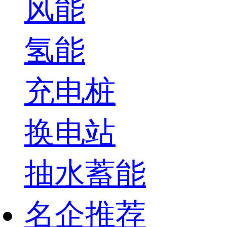
风能
氢能
充电桩
换电站
抽水蓄能
名企推荐