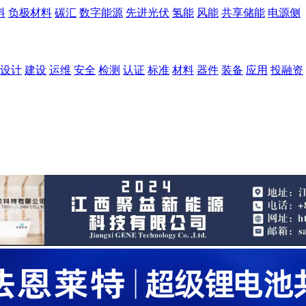
料
负极材料
碳汇
数字能源
先进光伏
氢能
风能
共享储能
电源侧
设计
建设
运维
安全
检测
认证
标准
材料
器件
装备
应用
投融资