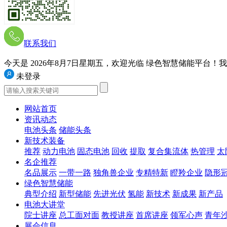
联系我们
今天是 2026年8月7日星期五
，欢迎光临 绿色智慧储能平台！我们的网
未登录
网站首页
资讯动态
电池头条
储能头条
新技术装备
推荐
动力电池
固态电池
回收
提取
复合集流体
热管理
太
名企推荐
名品展示
一带一路
独角兽企业
专精特新
瞪羚企业
隐形
绿色智慧储能
典型介绍
新型储能
先进光伏
氢能
新技术
新成果
新产品
电池大讲堂
院士讲座
总工面对面
教授讲座
首席讲座
领军心声
青年
展会信息