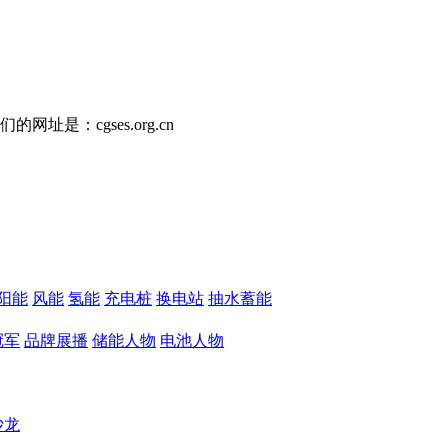
址是：cgses.org.cn
阳能
风能
氢能
充电桩
换电站
抽水蓄能
冠军
品牌展播
储能人物
电池人物
沙龙