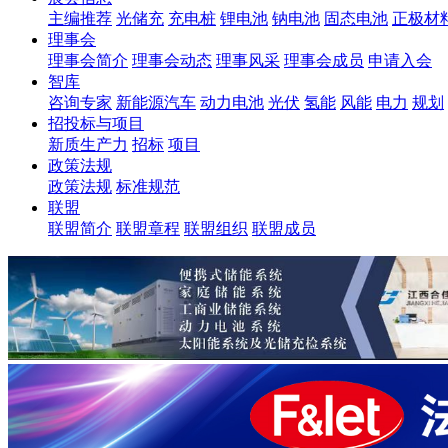
主编推荐
光储充
充电桩
锂电池
钠电池
固态电池
正极材
理事会
理事会简介
理事会动态
理事风采
理事会成员
申请入会
智库
咨询专家
新能源汽车
动力电池
光伏
氢能
风能
电力
规划
招投标与项目
新质生产力
招标
项目
政策法规
政策法规
标准规范
联盟
联盟简介
联盟章程
联盟组织
联盟成员