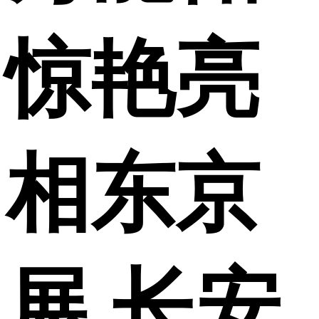
惊艳亮
相东京
展 长安