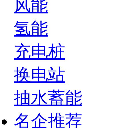
风能
氢能
充电桩
换电站
抽水蓄能
名企推荐