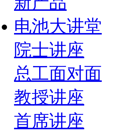
新产品
电池大讲堂
院士讲座
总工面对面
教授讲座
首席讲座