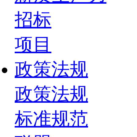
招标
项目
政策法规
政策法规
标准规范