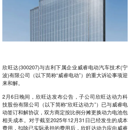
欣旺达(300207)与吉利下属企业威睿电动汽车技术(宁
波)有限公司（以下简称“威睿电动”）的重大诉讼事项迎
来和解。
2月6日晚间，欣旺达发布公告，子公司欣旺达动力科
技股份有限公司（以下简称“欣旺达动力”）已与威睿电
动签订和解协议，双方商定按比例分摊更换动力电池包
相关成本。对于截至2025年12月31日已经发生的成本
费用，扣除已实际承担的费用后，欣旺达动力应向威睿