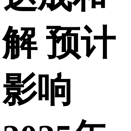
解 预计
影响