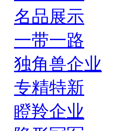
名品展示
一带一路
独角兽企业
专精特新
瞪羚企业