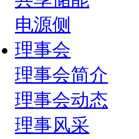
电源侧
理事会
理事会简介
理事会动态
理事风采