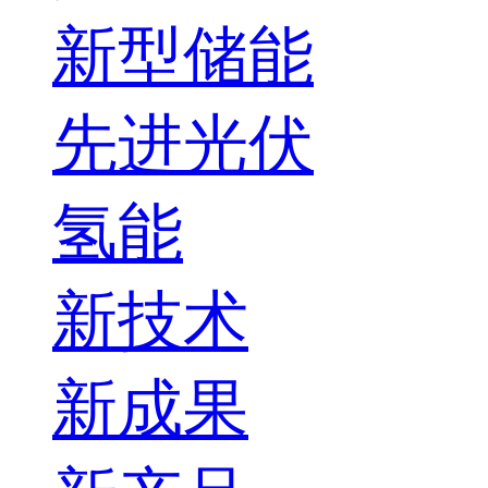
新型储能
先进光伏
氢能
新技术
新成果