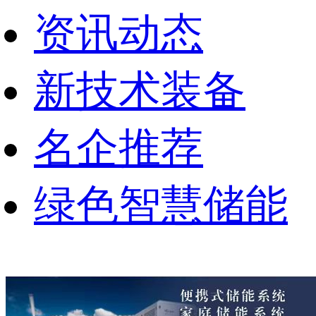
资讯动态
新技术装备
名企推荐
绿色智慧储能