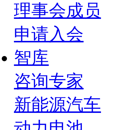
理事会成员
申请入会
智库
咨询专家
新能源汽车
动力电池