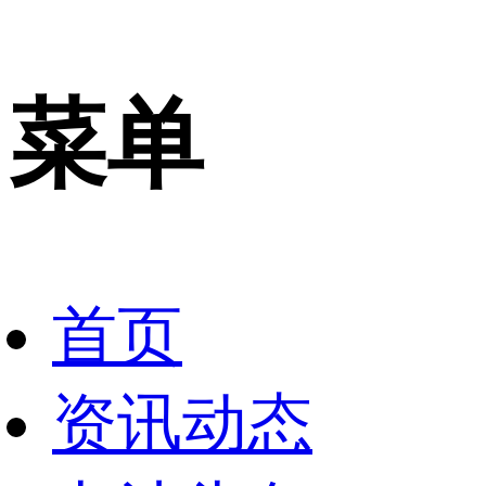
菜单
首页
资讯动态