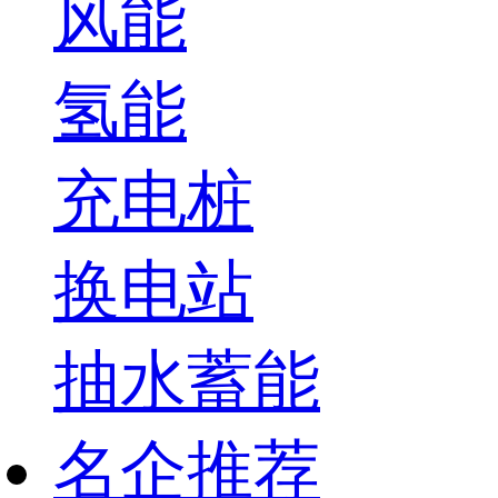
风能
氢能
充电桩
换电站
抽水蓄能
名企推荐