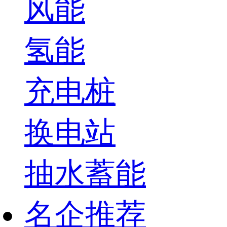
风能
氢能
充电桩
换电站
抽水蓄能
名企推荐