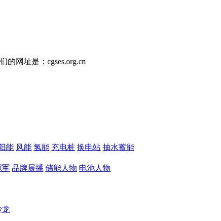
址是：cgses.org.cn
阳能
风能
氢能
充电桩
换电站
抽水蓄能
冠军
品牌展播
储能人物
电池人物
沙龙