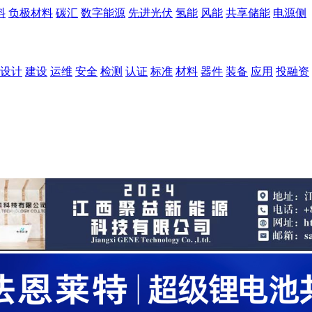
料
负极材料
碳汇
数字能源
先进光伏
氢能
风能
共享储能
电源侧
设计
建设
运维
安全
检测
认证
标准
材料
器件
装备
应用
投融资