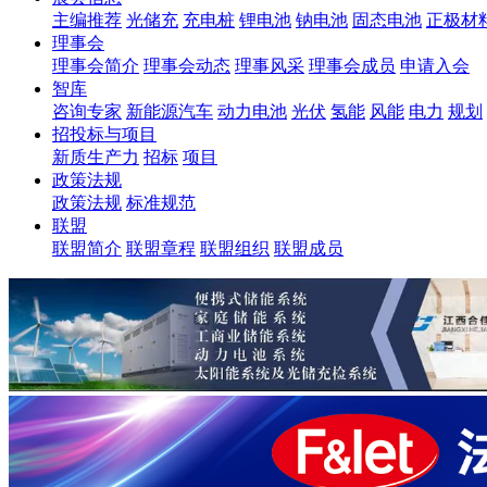
主编推荐
光储充
充电桩
锂电池
钠电池
固态电池
正极材
理事会
理事会简介
理事会动态
理事风采
理事会成员
申请入会
智库
咨询专家
新能源汽车
动力电池
光伏
氢能
风能
电力
规划
招投标与项目
新质生产力
招标
项目
政策法规
政策法规
标准规范
联盟
联盟简介
联盟章程
联盟组织
联盟成员