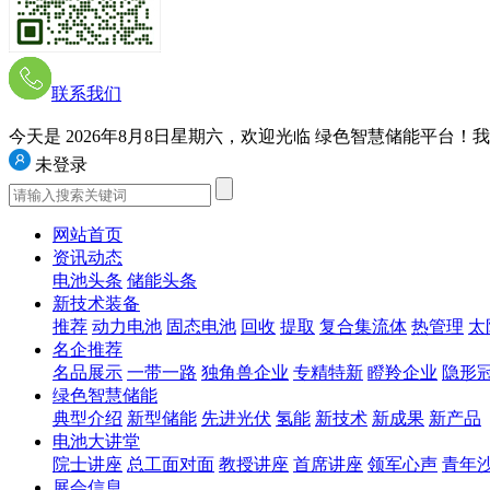
联系我们
今天是 2026年8月8日星期六
，欢迎光临 绿色智慧储能平台！我们的网
未登录
网站首页
资讯动态
电池头条
储能头条
新技术装备
推荐
动力电池
固态电池
回收
提取
复合集流体
热管理
太
名企推荐
名品展示
一带一路
独角兽企业
专精特新
瞪羚企业
隐形
绿色智慧储能
典型介绍
新型储能
先进光伏
氢能
新技术
新成果
新产品
电池大讲堂
院士讲座
总工面对面
教授讲座
首席讲座
领军心声
青年
展会信息