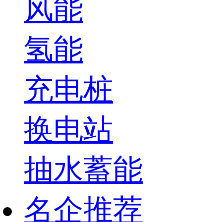
风能
氢能
充电桩
换电站
抽水蓄能
名企推荐