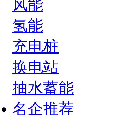
风能
氢能
充电桩
换电站
抽水蓄能
名企推荐